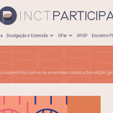
ca
Divulgação e Extensão
OPar
OFISP
Encontro 
ata experiência coletiva de assembleia cidadã sobre edição gen