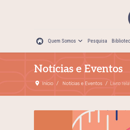
Quem Somos
Pesquisa
Bibliote
Notícias e Eventos
Início
Notícias e Eventos
Livro rel