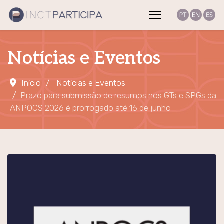
Notícias e Eventos
Início
Notícias e Eventos
Prazo para submissão de resumos nos GTs e SPGs da
ANPOCS 2026 é prorrogado até 16 de junho